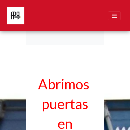
Abrimos
puertas
en