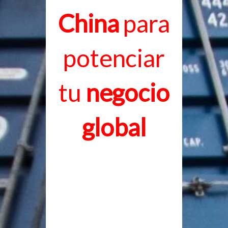
China
para
potenciar
tu
negocio
global