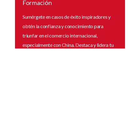
Formación
Sumérgete en casos de éxito inspiradores y
obtén la confianza y conocimiento para
triunfar en el comercio internacional,
especialmente con China. Destaca y lidera tu
mercado con nuestra formación intensiva.
Investigación
Somos su puerta al mercado chino,